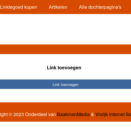
Linktegoed kopen
Artikelen
Alle dochterpagina's
Link toevoegen
Link toevoegen
ight © 2023 Onderdeel van
BaakmanMedia
&
Vrolijk Internet S